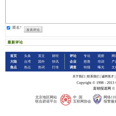
匿名?
发表评论
最新评论
首页
头条
英文
财经
评论
专论
观察
网
大陆
台湾
国外
快讯
企业
慈善
培训
产
焦点
热点
热词
打传
调查
特报
曝光
文
关于我们
|
联系我们
|
诚聘英才
|
Copyright © 1998 - 2013
直销报道网 ©
北京地区网站
中 国
网络11
联合辟谣平台
互联网协会
报警服