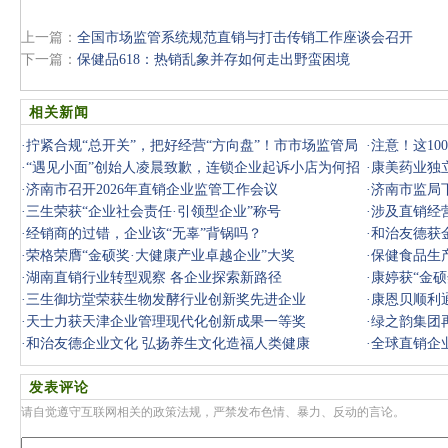
上一篇：
全国市场监管系统规范直销与打击传销工作座谈会召开
下一篇：
保健品618：热销乱象并存如何走出野蛮困境
相关新闻
·
拧紧合规“总开关”，把好经营“方向盘”！市市场监管局
·
注意！这1
对辖
·
“遇见小面”创始人凌晨致歉，连锁企业起诉小店为何招
时准备跑路
·
康美药业独
致反感
·
济南市召开2026年直销企业监管工作会议
·
济南市监局
·
三生荣获“企业社会责任·引领型企业”称号
·
涉及直销经
·
经销商的过错，企业该“无辜”背锅吗？
·
和治友德获
·
荣格荣膺“金硕奖·大健康产业卓越企业”大奖
·
保健食品生
·
湖南直销行业转型观察 各企业探索新路径
·
康婷获“金硕
·
三生御坊堂荣获生物发酵行业创新奖先进企业
·
康恩贝顺利
·
天士力获天津企业管理现代化创新成果一等奖
·
绿之韵集团
·
和治友德企业文化 弘扬养生文化造福人类健康
·
全球直销企
发表评论
请自觉遵守互联网相关的政策法规，严禁发布色情、暴力、反动的言论。