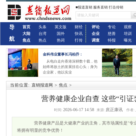
■报道直销 服务直销 打击传销
导
首页
头条
英文版
财经
评论
专论
观察
大陆
台湾
国外
快讯
企业
慈善
培训
航
焦点
热点
热词
打传
调查
特报
曝光
金科伟业董事长冯柏乔：
从电白走向香港深耕数十载，他
始终将故土的发展挂在心头；身为
企业家，他以实业
当前位置:
直销报道网
>
焦点
>
营养健康企业自查 这些“引证
2026-06-17 14:58
庶正康讯
时间:
来源:
作者:
营养健康产品是大健康产业的主角，其市场属性是“专业
将拥有明显的竞争优势！