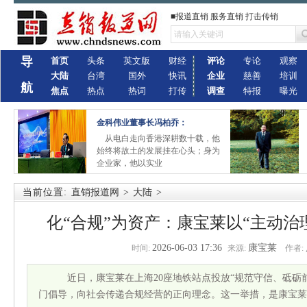
■报道直销 服务直销 打击传销
导
首页
头条
英文版
财经
评论
专论
观察
大陆
台湾
国外
快讯
企业
慈善
培训
航
焦点
热点
热词
打传
调查
特报
曝光
金科伟业董事长冯柏乔：
从电白走向香港深耕数十载，他
始终将故土的发展挂在心头；身为
企业家，他以实业
当前位置:
直销报道网
>
大陆
>
化“合规”为资产：康宝莱以“主动治
2026-06-03 17:36
康宝莱
时间:
来源:
作者:
近日，康宝莱在上海20座地铁站点投放“规范守信、砥砺
门倡导，向社会传递合规经营的正向理念。这一举措，是康宝莱