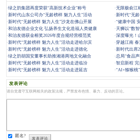
·
绿之韵集团再度荣获“高新技术企业”称号
·
无限极俞江林
·
新时代山东公司办“无龄榜样 魅力人生”活动
·
新时代“无龄
·
新时代“无龄榜样 魅力人生”沙龙在佛山开展
·
“健康中国 
·
和治友德企业文化 弘扬养生文化造福人类健康
·
天狮以“数
·
和治友德获金榕奖2026年度合规经营模范奖
·
深度曝光！山
·
新时代“无龄榜样 魅力人生”活动走进哈尔滨
内部管控套
·
穿越江南 春
·
新时代“无龄榜样 魅力人生”活动走进德化
·
新时代出席2
·
绿之韵胡国安董事长助推湘港两地文化融合
·
总局“食品
·
新时代“无龄榜样 魅力人生”活动走进临汾
·
智启新程 
·
新时代“无龄榜样 魅力人生”活动走进延吉
·
“AI+猕猴
发表评论
请自觉遵守互联网相关的政策法规，严禁发布色情、暴力、反动的言论。
匿名?
发表评论