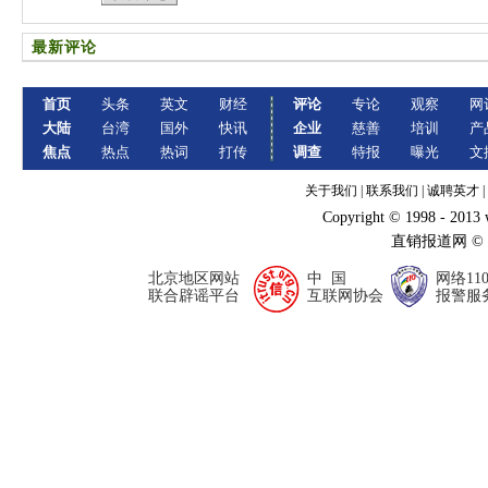
最新评论
首页
头条
英文
财经
评论
专论
观察
网
大陆
台湾
国外
快讯
企业
慈善
培训
产
焦点
热点
热词
打传
调查
特报
曝光
文
关于我们
|
联系我们
|
诚聘英才
|
Copyright © 1998 - 2013
直销报道网 ©
北京地区网站
中 国
网络11
联合辟谣平台
互联网协会
报警服