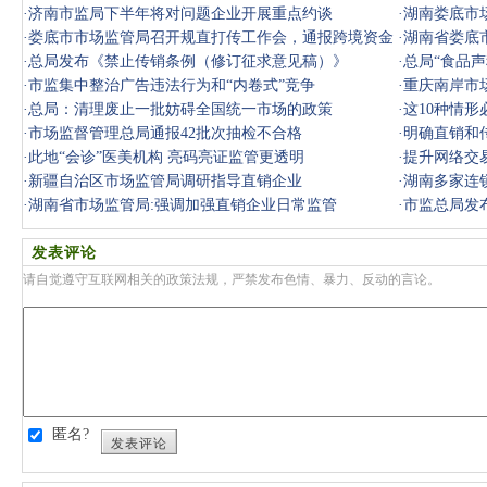
·
济南市监局下半年将对问题企业开展重点约谈
·
湖南娄底市
·
娄底市市场监管局召开规直打传工作会，通报跨境资金
·
湖南省娄底
盘处置情
·
总局发布《禁止传销条例（修订征求意见稿）》
·
总局“食品
·
市监集中整治广告违法行为和“内卷式”竞争
·
重庆南岸市
·
总局：清理废止一批妨碍全国统一市场的政策
·
这10种情形
·
市场监督管理总局通报42批次抽检不合格
与传销
·
明确直销和
·
此地“会诊”医美机构 亮码亮证监管更透明
·
提升网络交
·
新疆自治区市场监管局调研指导直销企业
·
湖南多家连
·
湖南省市场监管局:强调加强直销企业日常监管
·
市监总局发
发表评论
请自觉遵守互联网相关的政策法规，严禁发布色情、暴力、反动的言论。
匿名?
发表评论