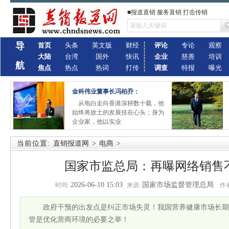
■报道直销 服务直销 打击传销
导
首页
头条
英文版
财经
评论
专论
观察
大陆
台湾
国外
快讯
企业
慈善
培训
航
焦点
热点
热词
打传
调查
特报
曝光
金科伟业董事长冯柏乔：
从电白走向香港深耕数十载，他
始终将故土的发展挂在心头；身为
企业家，他以实业
当前位置:
直销报道网
>
电商
>
国家市监总局：再曝网络销售
2026-06-10 15:03
国家市场监督管理总局
时间:
来源:
作者
政府干预的出发点是纠正市场失灵！我国营养健康市场长期
管是优化营商环境的必要之举！