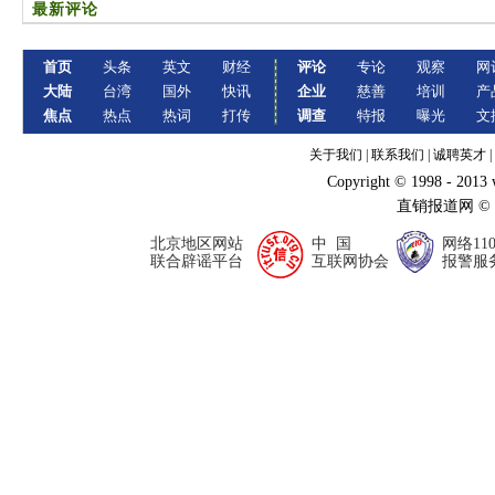
最新评论
首页
头条
英文
财经
评论
专论
观察
网
大陆
台湾
国外
快讯
企业
慈善
培训
产
焦点
热点
热词
打传
调查
特报
曝光
文
关于我们
|
联系我们
|
诚聘英才
|
Copyright © 1998 - 2013
直销报道网 ©
北京地区网站
中 国
网络11
联合辟谣平台
互联网协会
报警服