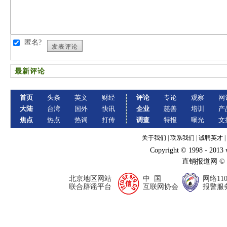
匿名?
发表评论
最新评论
首页
头条
英文
财经
评论
专论
观察
网
大陆
台湾
国外
快讯
企业
慈善
培训
产
焦点
热点
热词
打传
调查
特报
曝光
文
关于我们
|
联系我们
|
诚聘英才
|
Copyright © 1998 - 2013
直销报道网 ©
北京地区网站
中 国
网络11
联合辟谣平台
互联网协会
报警服