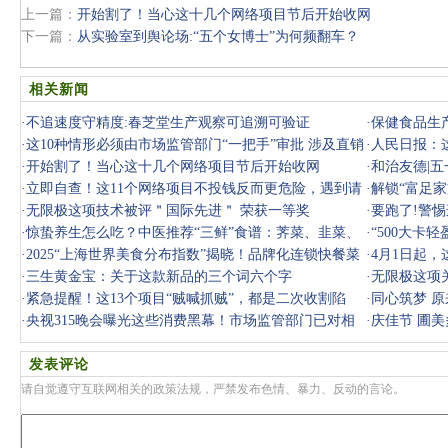
上一篇：
开始割了！当心这十几个网络项目节后开始收网
下一篇：
从实验室到舆论场:“五个女博士”为何频翻车？
相关新闻
·
不追速度守精度:春芝堂生产观察可追溯可验证
·
保健食品生
·
这10种情形必须由市场监管部门“一把手”审批 涉及直销
·
人民日报：
与传销
·
开始割了！当心这十几个网络项目节后开始收网
·
和治友德|
·
立即自查！这11个网络项目不投钱反而更危险，遇到请
·
解锁“富足
务必远离
·
无限极这项技术被评＂国际先进＂ 荣获一等奖
·
要跑了!警
·
惊蛰养生怎么吃？中医推荐“三鲜”食谱：荠菜、韭菜、
悠，千万别
·
“500大卡
春笋，
·
2025“上海世界美食分布指数”揭晓！品牌化连锁快餐菜
·
4月1日起
系增长速
·
三生黄金宝：关于这款新品的三个词六个字
·
无限极这项
·
紧急提醒！这13个项目“贼喊抓贼”，都是二次收割陷
·
同心筑梦 
阱，千万
·
央视315晚会曝光这些消费黑幕！市场监管部门已对相
·
庆佳节 圃
关问题和企
发表评论
请自觉遵守互联网相关的政策法规，严禁发布色情、暴力、反动的言论。