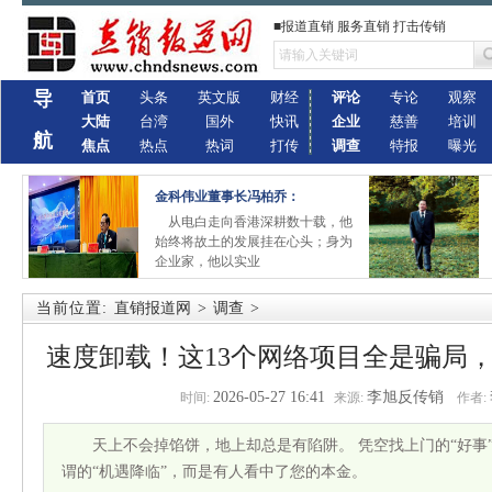
■报道直销 服务直销 打击传销
导
首页
头条
英文版
财经
评论
专论
观察
大陆
台湾
国外
快讯
企业
慈善
培训
航
焦点
热点
热词
打传
调查
特报
曝光
金科伟业董事长冯柏乔：
从电白走向香港深耕数十载，他
始终将故土的发展挂在心头；身为
企业家，他以实业
当前位置:
直销报道网
>
调查
>
速度卸载！这13个网络项目全是骗局
2026-05-27 16:41
李旭反传销
时间:
来源:
作者:
天上不会掉馅饼，地上却总是有陷阱。 凭空找上门的“好事
谓的“机遇降临”，而是有人看中了您的本金。