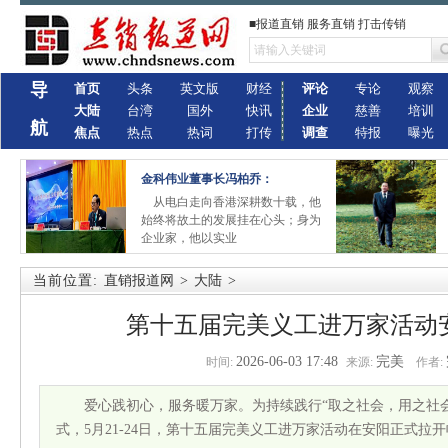
■报道直销 服务直销 打击传销
导
首页
头条
英文版
财经
评论
专论
观察
大陆
台湾
国外
快讯
企业
慈善
培训
航
焦点
热点
热词
打传
调查
特报
曝光
金科伟业董事长冯柏乔：
从电白走向香港深耕数十载，他
始终将故土的发展挂在心头；身为
企业家，他以实业
当前位置:
直销报道网
>
大陆
>
第十五届完美义工进万家活动
2026-06-03 17:48
完美
时间:
来源:
作者:
爱心践初心，服务暖万家。为持续践行“取之社会，用之社
式，5月21-24日，第十五届完美义工进万家活动在安阳正式拉