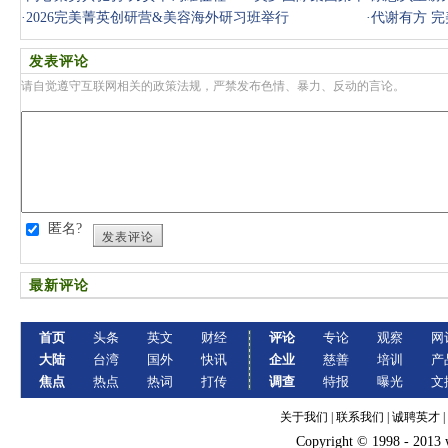
八届感恩
·
2026完美菁英创研营&美容海外研习班举行
·
代谢有方 完
发表评论
请自觉遵守互联网相关的政策法规，严禁发布色情、暴力、反动的言论。
匿名?
发表评论
最新评论
首页
头条
英文
财经
评论
专论
观察
网
大陆
台湾
国外
快讯
企业
慈善
培训
产
焦点
热点
热词
打传
调查
特报
曝光
文
关于我们
|
联系我们
|
诚聘英才
|
Copyright © 1998 - 2013