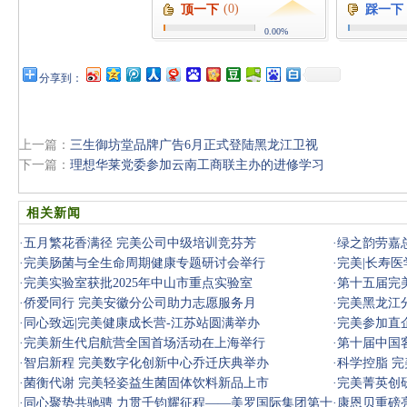
(0)
顶一下
踩一下
0.00%
分享到：
上一篇：
三生御坊堂品牌广告6月正式登陆黑龙江卫视
下一篇：
理想华莱党委参加云南工商联主办的进修学习
相关新闻
·
五月繁花香满径 完美公司中级培训竞芬芳
·
绿之韵劳嘉
·
完美肠菌与全生命周期健康专题研讨会举行
副主席
·
完美|长寿
·
完美实验室获批2025年中山市重点实验室
·
第十五届完
·
侨爱同行 完美安徽分公司助力志愿服务月
·
完美黑龙江
·
同心致远|完美健康成长营-江苏站圆满举办
·
完美参加直
·
完美新生代启航营全国首场活动在上海举行
·
第十届中国
·
智启新程 完美数字化创新中心乔迁庆典举办
·
科学控脂 
·
菌衡代谢 完美轻姿益生菌固体饮料新品上市
·
完美菁英创
·
同心聚势共驰骋 力贯千钧耀征程——美罗国际集团第十
·
康恩贝重磅