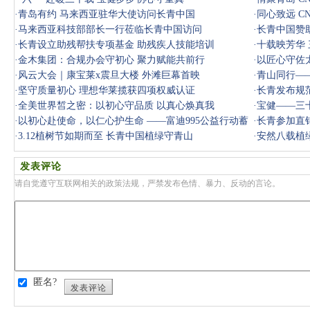
·
青岛有约 马来西亚驻华大使访问长青中国
·
同心致远 C
·
马来西亚科技部部长一行莅临长青中国访问
·
长青中国赞
·
长青设立助残帮扶专项基金 助残疾人技能培训
·
十载映芳华
·
金木集团：合规办会守初心 聚力赋能共前行
·
以匠心守佐
·
风云大会｜康宝莱x震旦大楼 外滩巨幕首映
巴加布
·
青山同行—
·
坚守质量初心 理想华莱揽获四项权威认证
·
长青发布规
·
全美世界皙之密：以初心守品质 以真心焕真我
·
宝健——三
·
以初心赴使命，以仁心护生命 ——富迪995公益行动蓄
·
长青参加直销
势待发，
·
3.12植树节如期而至 长青中国植绿守青山
·
安然八载植
发表评论
请自觉遵守互联网相关的政策法规，严禁发布色情、暴力、反动的言论。
匿名?
发表评论