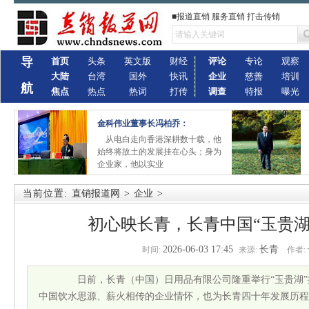
■报道直销 服务直销 打击传销
导
首页
头条
英文版
财经
评论
专论
观察
大陆
台湾
国外
快讯
企业
慈善
培训
航
焦点
热点
热词
打传
调查
特报
曝光
金科伟业董事长冯柏乔：
从电白走向香港深耕数十载，他
始终将故土的发展挂在心头；身为
企业家，他以实业
当前位置:
直销报道网
>
企业
>
初心映长青，长青中国“玉贵湖
2026-06-03 17:45
长青
时间:
来源:
作者:
日前，长青（中国）日用品有限公司隆重举行“玉贵湖”
中国饮水思源、薪火相传的企业情怀，也为长青四十年发展历程