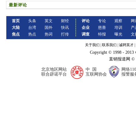
最新评论
首页
头条
英文
财经
评论
专论
观察
网
大陆
台湾
国外
快讯
企业
慈善
培训
产
焦点
热点
热词
打传
调查
特报
曝光
文
关于我们
|
联系我们
|
诚聘英才
|
Copyright © 1998 - 2013
直销报道网 ©
北京地区网站
中 国
网络11
联合辟谣平台
互联网协会
报警服