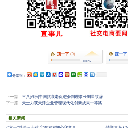
(0)
顶一下
踩一下
0.00%
分享到：
上一篇：
三八妇乐|中国抗衰老促进会副理事长刘星致辞
下一篇：
天士力获天津企业管理现代化创新成果一等奖
相关新闻
·
“六一”赴暖三十载 宝健岁岁初心守童真
·
情聚青岛 C